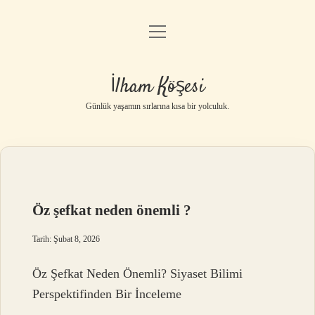
menüyü
Anasayfa
aç
Gizlilik Politikası
İlham Köşesi
Yasal Uyarı
Günlük yaşamın sırlarına kısa bir yolculuk.
Hakkımızda
Öz şefkat neden önemli ?
Tarih: Şubat 8, 2026
Öz Şefkat Neden Önemli? Siyaset Bilimi
Perspektifinden Bir İnceleme