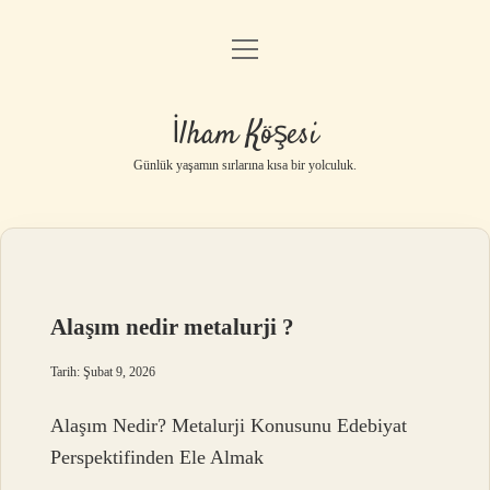
menüyü
Anasayfa
aç
Gizlilik Politikası
İlham Köşesi
Yasal Uyarı
Günlük yaşamın sırlarına kısa bir yolculuk.
Hakkımızda
Alaşım nedir metalurji ?
Tarih: Şubat 9, 2026
Alaşım Nedir? Metalurji Konusunu Edebiyat
Perspektifinden Ele Almak