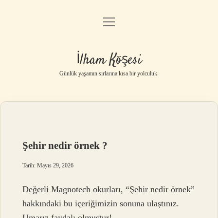
menüyü
Anasayfa
aç
Gizlilik Politikası
İlham Köşesi
Yasal Uyarı
Günlük yaşamın sırlarına kısa bir yolculuk.
Hakkımızda
Şehir nedir örnek ?
Tarih: Mayıs 29, 2026
Değerli Magnotech okurları, “Şehir nedir örnek”
hakkındaki bu içeriğimizin sonuna ulaştınız.
Umarız faydalı olmuştur!