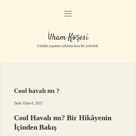
menüyü
Anasayfa
aç
Gizlilik Politikası
İlham Köşesi
Yasal Uyarı
Günlük yaşamın sırlarına kısa bir yolculuk.
Hakkımızda
Cool havalı mı ?
Tarih: Ekim 6, 2025
Cool Havalı mı? Bir Hikâyenin
İçinden Bakış