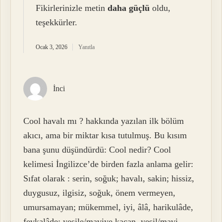
Fikirlerinizle metin
daha güçlü
oldu,
teşekkürler.
Ocak 3, 2026
Yanıtla
İnci
Cool havalı mı ? hakkında yazılan ilk bölüm
akıcı, ama bir miktar kısa tutulmuş. Bu kısım
bana şunu düşündürdü: Cool nedir? Cool
kelimesi İngilizce’de birden fazla anlama gelir:
Sıfat olarak : serin, soğuk; havalı, sakin; hissiz,
duygusuz, ilgisiz, soğuk, önem vermeyen,
umursamayan; mükemmel, iyi, âlâ, harikulâde,
fevkalâde; yeşile/maviye kaçan, yeşil/mavi