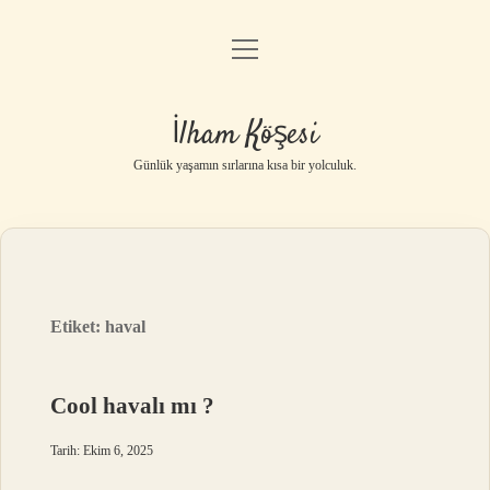
menüyü
Anasayfa
aç
Gizlilik Politikası
İlham Köşesi
Yasal Uyarı
Günlük yaşamın sırlarına kısa bir yolculuk.
Hakkımızda
Etiket:
haval
Cool havalı mı ?
Tarih: Ekim 6, 2025