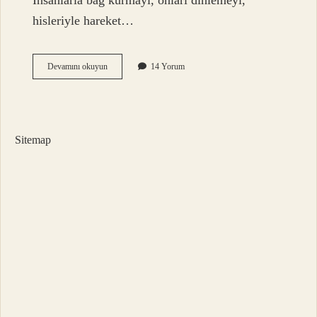
İnsanlarla bağ kurmayı, onları dinlemeyi,
hisleriyle hareket…
Cool
Devamını okuyun
14 Yorum
havalı
mı
?
Sitemap