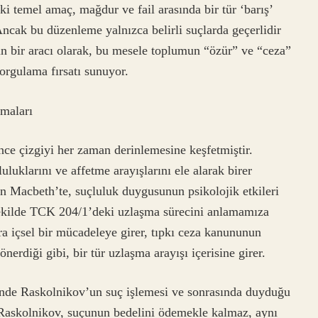
i temel amaç, mağdur ve fail arasında bir tür ‘barış’
ncak bu düzenleme yalnızca belirli suçlarda geçerlidir
n bir aracı olarak, bu mesele toplumun “özür” ve “ceza”
orgulama fırsatı sunuyor.
maları
nce çizgiyi her zaman derinlemesine keşfetmiştir.
luluklarını ve affetme arayışlarını ele alarak birer
n Macbeth’te, suçluluk duygusunun psikolojik etkileri
 şekilde TCK 204/1’deki uzlaşma sürecini anlamamıza
ra içsel bir mücadeleye girer, tıpkı ceza kanununun
erdiği gibi, bir tür uzlaşma arayışı içerisine girer.
inde Raskolnikov’un suç işlemesi ve sonrasında duyduğu
 Raskolnikov, suçunun bedelini ödemekle kalmaz, aynı