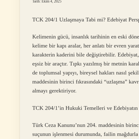
Tarih: Ekim 4, 2025
TCK 204/1 Uzlaşmaya Tabi mi? Edebiyat Persp
Kelimenin gücü, insanlık tarihinin en eski döne
kelime bir kapı aralar, her anlatı bir evren yara
karakterin kaderini bile değiştirebilir. Edebi
eşsiz bir araçtır. Tıpkı yazılmış bir metnin kar
de toplumsal yapıyı, bireysel hakları nasıl şe
maddesinin birinci fıkrasındaki “uzlaşma” kavra
almayı gerektiriyor.
TCK 204/1’in Hukuki Temelleri ve Edebiyatın
Türk Ceza Kanunu’nun 204. maddesinin birinci
suçunun işlenmesi durumunda, failin mağdurla u