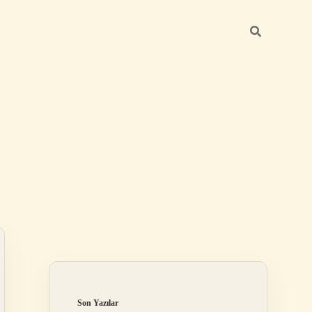
Sidebar
grandoperabet 
Son Yazılar