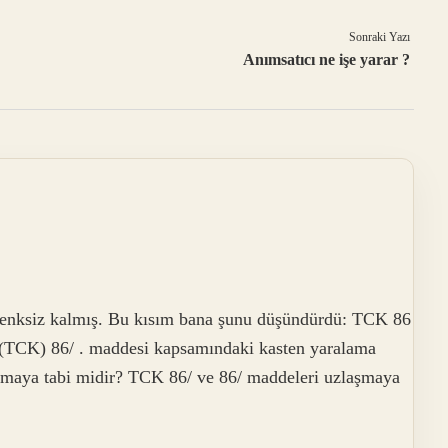
Sonraki Yazı
Anımsatıcı ne işe yarar ?
az renksiz kalmış. Bu kısım bana şunu düşündürdü: TCK 86
(TCK) 86/ . maddesi kapsamındaki kasten yaralama
aşmaya tabi midir? TCK 86/ ve 86/ maddeleri uzlaşmaya