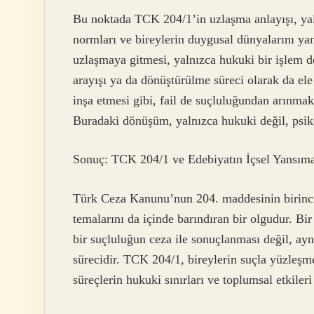
Bu noktada TCK 204/1’in uzlaşma anlayışı, ya
normları ve bireylerin duygusal dünyalarını ya
uzlaşmaya gitmesi, yalnızca hukuki bir işlem de
arayışı ya da dönüştürülme süreci olarak da ele 
inşa etmesi gibi, fail de suçluluğundan arınma
Buradaki dönüşüm, yalnızca hukuki değil, psik
Sonuç: TCK 204/1 ve Edebiyatın İçsel Yansıma
Türk Ceza Kanunu’nun 204. maddesinin birinci 
temalarını da içinde barındıran bir olgudur. B
bir suçluluğun ceza ile sonuçlanması değil, ayn
sürecidir. TCK 204/1, bireylerin suçla yüzleşme
süreçlerin hukuki sınırları ve toplumsal etkiler