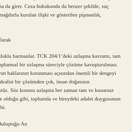
na da girer. Ceza hukukunda da benzer şekilde, suç
mağdurla kurulan ilişki ve gösterilen pişmanlık,
larak
lulukla harmanlar. TCK 204/1’deki uzlaşma kavramı, tam
toplumsal bir uzlaşma süreciyle çözüme kavuşturulması.
un haklarının korunması açısından önemli bir dengeyi
idealist bir çözümden çok, insan doğasının
rürüz. Söz konusu uzlaşma her zaman tam ve kusursuz
de olduğu gibi, toplumda ve bireydeki adalet duygusunun
bi.
Buluştuğu An