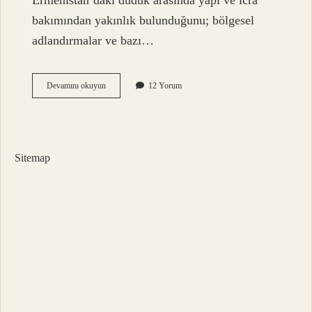
Ermenistan’daki duduk arasında yapı ve icra
bakımından yakınlık bulunduğunu; bölgesel
adlandırmalar ve bazı…
Mey
Devamını okuyun
12 Yorum
ne
anlama
gelir
?
Sitemap