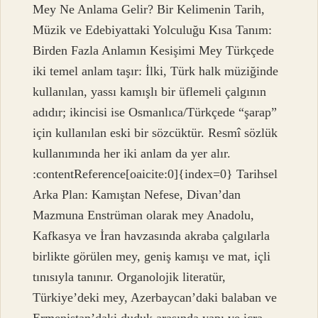
Mey Ne Anlama Gelir? Bir Kelimenin Tarih,
Müzik ve Edebiyattaki Yolculuğu Kısa Tanım:
Birden Fazla Anlamın Kesişimi Mey Türkçede
iki temel anlam taşır: İlki, Türk halk müziğinde
kullanılan, yassı kamışlı bir üflemeli çalgının
adıdır; ikincisi ise Osmanlıca/Türkçede “şarap”
için kullanılan eski bir sözcüktür. Resmî sözlük
kullanımında her iki anlam da yer alır.
:contentReference[oaicite:0]{index=0} Tarihsel
Arka Plan: Kamıştan Nefese, Divan’dan
Mazmuna Enstrüman olarak mey Anadolu,
Kafkasya ve İran havzasında akraba çalgılarla
birlikte görülen mey, geniş kamışı ve mat, içli
tınısıyla tanınır. Organolojik literatür,
Türkiye’deki mey, Azerbaycan’daki balaban ve