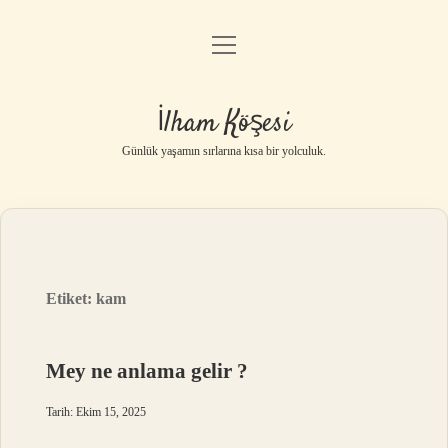
menüyü
Anasayfa
aç
Gizlilik Politikası
İlham Köşesi
Yasal Uyarı
Günlük yaşamın sırlarına kısa bir yolculuk.
Hakkımızda
Etiket:
kam
Mey ne anlama gelir ?
Tarih: Ekim 15, 2025