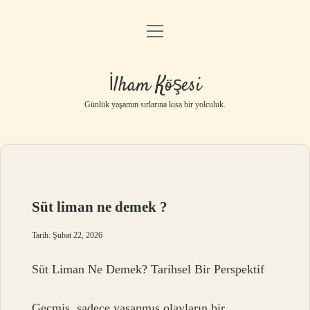
menüyü
Anasayfa
aç
Gizlilik Politikası
İlham Köşesi
Yasal Uyarı
Günlük yaşamın sırlarına kısa bir yolculuk.
Hakkımızda
Süt liman ne demek ?
Tarih: Şubat 22, 2026
Süt Liman Ne Demek? Tarihsel Bir Perspektif
Geçmiş, sadece yaşanmış olayların bir