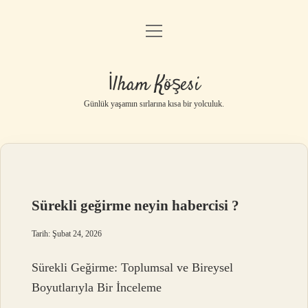
menüyü
Anasayfa
aç
Gizlilik Politikası
İlham Köşesi
Yasal Uyarı
Günlük yaşamın sırlarına kısa bir yolculuk.
Hakkımızda
Sürekli geğirme neyin habercisi ?
Tarih: Şubat 24, 2026
Sürekli Geğirme: Toplumsal ve Bireysel
Boyutlarıyla Bir İnceleme