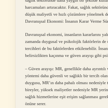
sağlık sektöründe daha yaygın bir şekilde kull
harcamaları artıracaktır. Fakat, sağlık sektörü
düşük maliyetli ve hızlı çözümlere yönelmek de 
Davranışsal Ekonomi: İnsanın Karar Verme Süre
Davranışsal ekonomi, insanların kararlarını yal
zamanda duygusal ve psikolojik faktörlerin de 
tercihleri de bu faktörlerden etkilenebilir. İnsa
belirsizlikten kaçınma ve güven arayışı gibi psi
– Güven arayışı: MR, genellikle daha ayrıntılı
yöntemi daha güvenli ve sağlıklı bir tercih olar
duygusu, MR’ın daha pahalı olması nedeniyle top
bireyler, yüksek maliyetler nedeniyle MR yerin
sağlık hizmetlerine eşit erişim sağlanması gere
önüne serer.