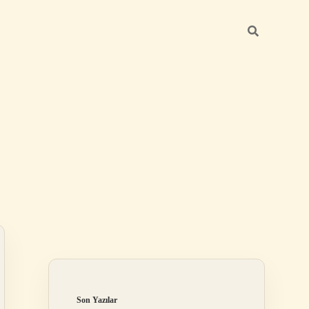
Sidebar
grandoperabet r
Son Yazılar