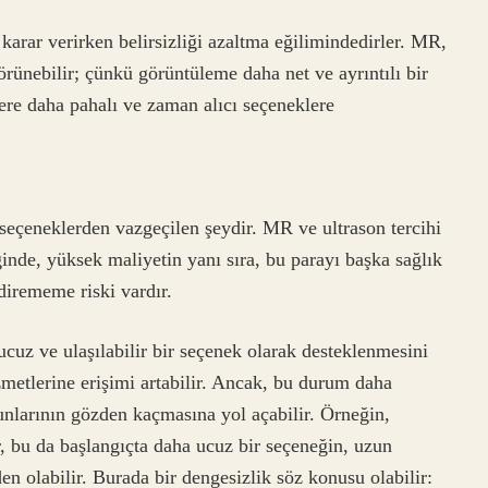
karar verirken belirsizliği azaltma eğilimindedirler. MR,
görünebilir; çünkü görüntüleme daha net ve ayrıntılı bir
ere daha pahalı ve zaman alıcı seçeneklere
r seçeneklerden vazgeçilen şeydir. MR ve ultrason tercihi
ğinde, yüksek maliyetin yanı sıra, bu parayı başka sağlık
dirememe riski vardır.
ucuz ve ulaşılabilir bir seçenek olarak desteklenmesini
izmetlerine erişimi artabilir. Ancak, bu durum daha
runlarının gözden kaçmasına yol açabilir. Örneğin,
ir, bu da başlangıçta daha ucuz bir seçeneğin, uzun
n olabilir. Burada bir dengesizlik söz konusu olabilir: