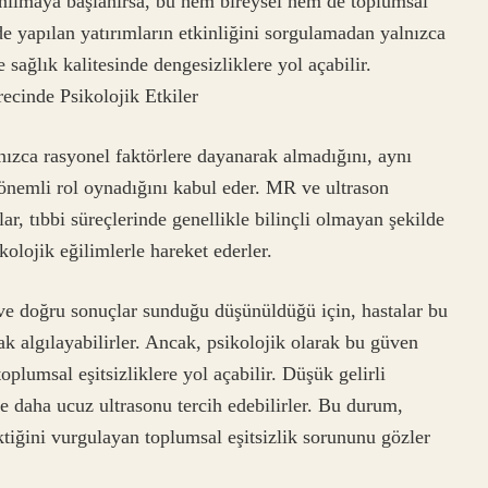
anılmaya başlanırsa, bu hem bireysel hem de toplumsal
nde yapılan yatırımların etkinliğini sorgulamadan yalnızca
sağlık kalitesinde dengesizliklere yol açabilir.
cinde Psikolojik Etkiler
nızca rasyonel faktörlere dayanarak almadığını, aynı
önemli rol oynadığını kabul eder. MR ve ultrason
nlar, tıbbi süreçlerinde genellikle bilinçli olmayan şekilde
kolojik eğilimlerle hareket ederler.
 ve doğru sonuçlar sunduğu düşünüldüğü için, hastalar bu
ak algılayabilirler. Ancak, psikolojik olarak bu güven
lumsal eşitsizliklere yol açabilir. Düşük gelirli
e daha ucuz ultrasonu tercih edebilirler. Bu durum,
ktiğini vurgulayan toplumsal eşitsizlik sorununu gözler