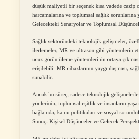
düşük maliyetli bir seçenek kısa vadede cazip 
harcamalarına ve toplumsal sağlık sorunlarına y
Gelecekteki Senaryolar ve Toplumsal Düşüncel
Sağlık sektöründeki teknolojik gelişmeler, öze
ilerlemeler, MR ve ultrason gibi yöntemlerin etk
ucuz görüntüleme yöntemlerinin ortaya çıkmasın
erişilebilir MR cihazlarının yaygınlaşması, sağ
sunabilir.
Ancak bu süreç, sadece teknolojik gelişmelerle
yönlerinin, toplumsal eşitlik ve insanların yaş
bağlamda, kamu politikaları ve sosyal sorumlu
Sonuç: Kişisel Düşünceler ve Gelecek Perspekti
MR mı daha iyi ultrason mu sorusunun cevabı,