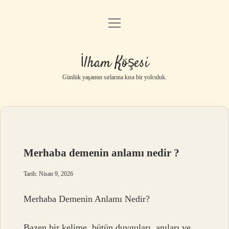
menüyü
Anasayfa
aç
Gizlilik Politikası
İlham Köşesi
Yasal Uyarı
Günlük yaşamın sırlarına kısa bir yolculuk.
Hakkımızda
Merhaba demenin anlamı nedir ?
Tarih: Nisan 9, 2026
Merhaba Demenin Anlamı Nedir?
Bazen bir kelime, bütün duyguları, anıları ve