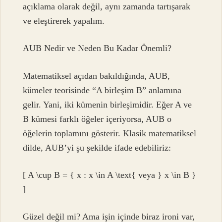
açıklama olarak değil, aynı zamanda tartışarak
ve eleştirerek yapalım.
AUB Nedir ve Neden Bu Kadar Önemli?
Matematiksel açıdan bakıldığında, AUB,
kümeler teorisinde “A birleşim B” anlamına
gelir. Yani, iki kümenin birleşimidir. Eğer A ve
B kümesi farklı öğeler içeriyorsa, AUB o
öğelerin toplamını gösterir. Klasik matematiksel
dilde, AUB’yi şu şekilde ifade edebiliriz:
[ A \cup B = { x : x \in A \text{ veya } x \in B }
]
Güzel değil mi? Ama işin içinde biraz ironi var,