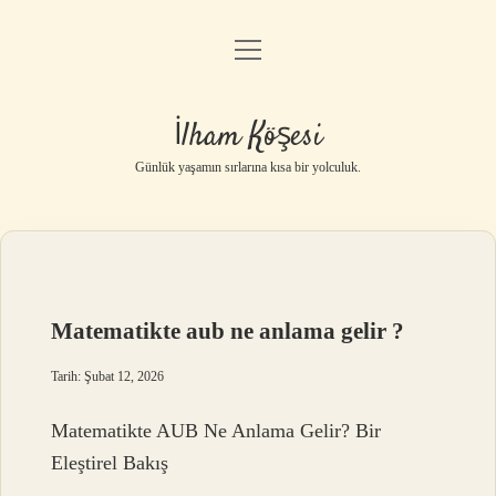
menüyü
Anasayfa
aç
Gizlilik Politikası
İlham Köşesi
Yasal Uyarı
Günlük yaşamın sırlarına kısa bir yolculuk.
Hakkımızda
Matematikte aub ne anlama gelir ?
Tarih: Şubat 12, 2026
Matematikte AUB Ne Anlama Gelir? Bir
Eleştirel Bakış