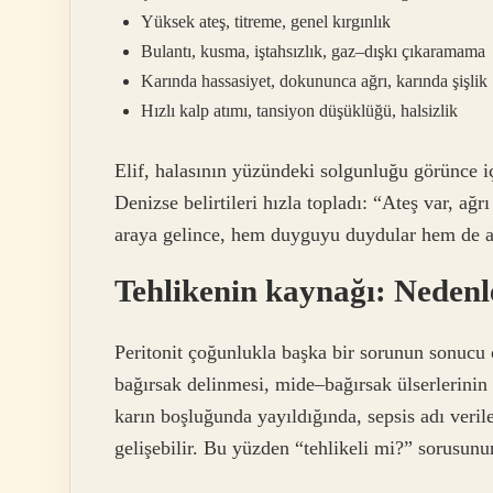
Yüksek ateş, titreme, genel kırgınlık
Bulantı, kusma, iştahsızlık, gaz–dışkı çıkaramama
Karında hassasiyet, dokununca ağrı, karında şişlik
Hızlı kalp atımı, tansiyon düşüklüğü, halsizlik
Elif, halasının yüzündeki solgunluğu görünce i
Denizse belirtileri hızla topladı: “Ateş var, ağ
araya gelince, hem duyguyu duydular hem de ad
Tehlikenin kaynağı: Nedenle
Peritonit çoğunlukla başka bir sorunun sonucu ol
bağırsak delinmesi, mide–bağırsak ülserlerinin d
karın boşluğunda yayıldığında, sepsis adı veril
gelişebilir. Bu yüzden “tehlikeli mi?” sorusunun