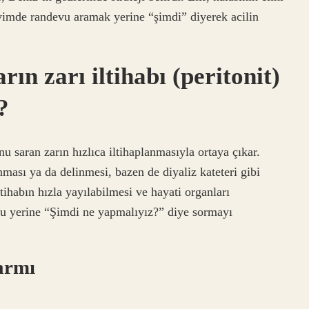
akvimde randevu aramak yerine “şimdi” diyerek acilin
n zarı iltihabı (peritonit)
?
unu saran zarın hızlıca iltihaplanmasıyla ortaya çıkar.
ması ya da delinmesi, bazen de diyaliz kateteri gibi
ltihabın hızla yayılabilmesi ve hayati organları
usu yerine “Şimdi ne yapmalıyız?” diye sormayı
larmı