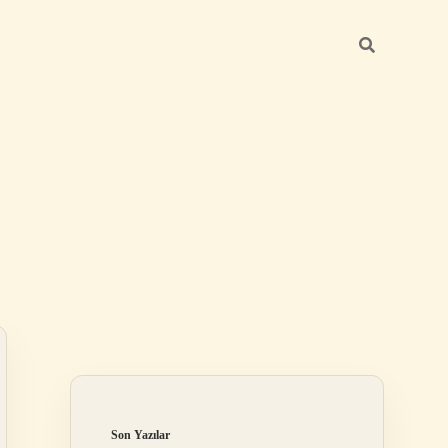
Sidebar
grandoperabet r
Son Yazılar