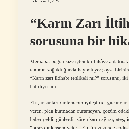
Tarih: Ekim 30, 2025
“Karın Zarı İlti
sorusuna bir hik
Merhaba, bugün size içten bir hikâye anlatmak i
tanımın soğukluğunda kayboluyor; oysa birinin 
“Karın zarı iltihabı tehlikeli mi?” sorusunu, i
hatırlıyorum.
Elif, insanları dinlemenin iyileştirici gücüne in
veren, plan kurmadan duramayan, çözüm odaklı 
haber geldi: günlerdir süren karın ağrısı, ateş, 
“biraz dinlensem yeter.” Elif’in yüzünde endişe, 