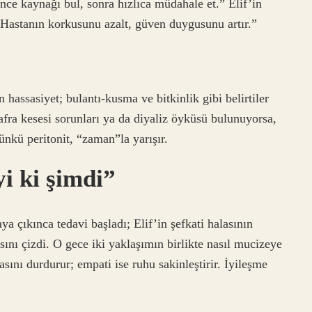
Önce kaynağı bul, sonra hızlıca müdahale et.” Elif’in
Hastanın korkusunu azalt, güven duygusunu artır.”
an hassasiyet; bulantı-kusma ve bitkinlik gibi belirtiler
safra kesesi sorunları ya da diyaliz öyküsü bulunuyorsa,
ünkü peritonit, “zaman”la yarışır.
i ki şimdi”
ya çıkınca tedavi başladı; Elif’in şefkati halasının
sını çizdi. O gece iki yaklaşımın birlikte nasıl mucizeye
sını durdurur; empati ise ruhu sakinleştirir. İyileşme