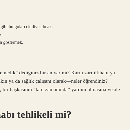
 gibi bulguları ciddiye almak.
k.
en göstermek.
lemedik” dediğiniz bir an var mı? Karın zarı iltihabı ya
kın ya da sağlık çalışanı olarak—neler öğrendiniz?
z, bir başkasının “tam zamanında” yardım almasına vesile
habı tehlikeli mi?