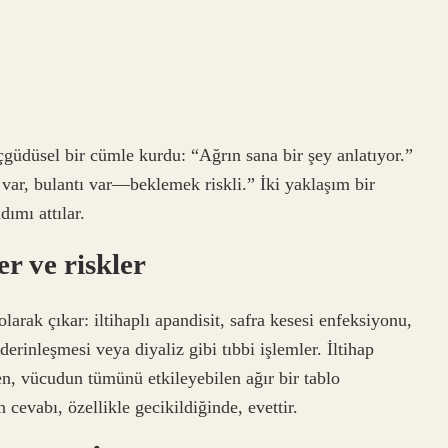
çgüdüsel bir cümle kurdu: “Ağrın sana bir şey anlatıyor.”
rı var, bulantı var—beklemek riskli.” İki yaklaşım bir
ımı attılar.
r ve riskler
arak çıkar: iltihaplı apandisit, safra kesesi enfeksiyonu,
erinleşmesi veya diyaliz gibi tıbbi işlemler. İltihap
en, vücudun tümünü etkileyebilen ağır bir tablo
 cevabı, özellikle gecikildiğinde, evettir.