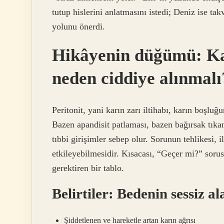
tutup hislerini anlatmasını istedi; Deniz ise t
yolunu önerdi.
Hikâyenin düğümü: Karı
neden ciddiye alınmalı
Peritonit, yani karın zarı iltihabı, karın boşluğ
Bazen apandisit patlaması, bazen bağırsak tıkan
tıbbi girişimler sebep olur. Sorunun tehlikesi, i
etkileyebilmesidir. Kısacası, “Geçer mi?” sor
gerektiren bir tablo.
Belirtiler: Bedenin sessiz a
Şiddetlenen ve hareketle artan karın ağrısı