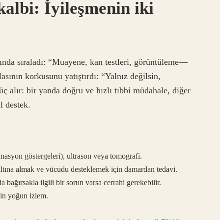
kalbi: İyileşmenin iki
sında sıraladı: “Muayene, kan testleri, görüntüleme—
alasının korkusunu yatıştırdı: “Yalnız değilsin,
üç alır: bir yanda doğru ve hızlı tıbbi müdahale, diğer
l destek.
masyon göstergeleri), ultrason veya tomografi.
ltına almak ve vücudu desteklemek için damardan tedavi.
a bağırsakla ilgili bir sorun varsa cerrahi gerekebilir.
çin yoğun izlem.