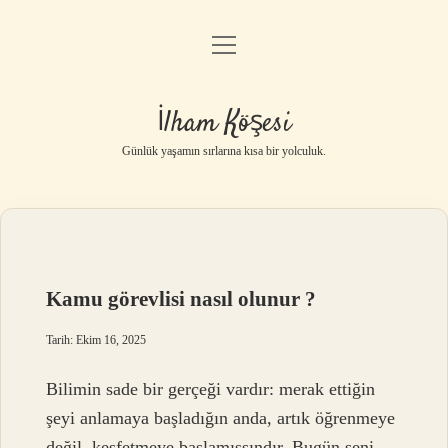
menüyü
Anasayfa
aç
Gizlilik Politikası
İlham Köşesi
Yasal Uyarı
Günlük yaşamın sırlarına kısa bir yolculuk.
Hakkımızda
Kamu görevlisi nasıl olunur ?
Tarih: Ekim 16, 2025
Bilimin sade bir gerçeği vardır: merak ettiğin
şeyi anlamaya başladığın anda, artık öğrenmeye
değil, keşfetmeye başlamışsındır. Bugün seni