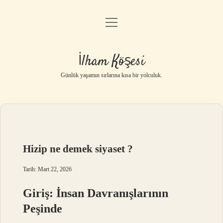
menüyü
Anasayfa
aç
Gizlilik Politikası
İlham Köşesi
Yasal Uyarı
Günlük yaşamın sırlarına kısa bir yolculuk.
Hakkımızda
Hizip ne demek siyaset ?
Tarih: Mart 22, 2026
Giriş: İnsan Davranışlarının
Peşinde