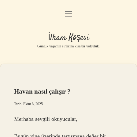
menüyü
Anasayfa
aç
Gizlilik Politikası
İlham Köşesi
Yasal Uyarı
Günlük yaşamın sırlarına kısa bir yolculuk.
Hakkımızda
Havan nasıl çalışır ?
Tarih: Ekim 8, 2025
Merhaba sevgili okuyucular,
Bugün yine üzerinde tartışmaya değer bir