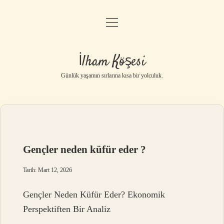
menüyü
Anasayfa
aç
Gizlilik Politikası
İlham Köşesi
Yasal Uyarı
Günlük yaşamın sırlarına kısa bir yolculuk.
Hakkımızda
Gençler neden küfür eder ?
Tarih: Mart 12, 2026
Gençler Neden Küfür Eder? Ekonomik
Perspektiften Bir Analiz