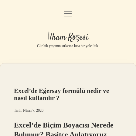
menüyü
Anasayfa
aç
Gizlilik Politikası
İlham Köşesi
Yasal Uyarı
Günlük yaşamın sırlarına kısa bir yolculuk.
Hakkımızda
Excel’de Eğersay formülü nedir ve
nasıl kullanılır ?
Tarih: Nisan 7, 2026
Excel’de Biçim Boyacısı Nerede
Bulunur? Basitçe Anlatıyoruz