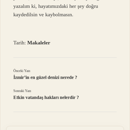
yazalım ki, hayatımızdaki her şey doğru
kaydedilsin ve kaybolmasın.
Tarih:
Makaleler
Önceki Yazı
İzmir’in en güzel denizi nerede ?
Sonraki Yazı
Etkin vatandaş hakları nelerdir ?