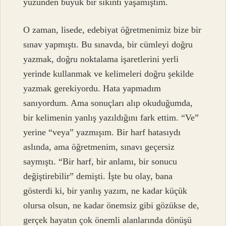
yüzünden büyük bir sıkıntı yaşamıştım.
O zaman, lisede, edebiyat öğretmenimiz bize bir
sınav yapmıştı. Bu sınavda, bir cümleyi doğru
yazmak, doğru noktalama işaretlerini yerli
yerinde kullanmak ve kelimeleri doğru şekilde
yazmak gerekiyordu. Hata yapmadım
sanıyordum. Ama sonuçları alıp okuduğumda,
bir kelimenin yanlış yazıldığını fark ettim. “Ve”
yerine “veya” yazmışım. Bir harf hatasıydı
aslında, ama öğretmenim, sınavı geçersiz
saymıştı. “Bir harf, bir anlamı, bir sonucu
değiştirebilir” demişti. İşte bu olay, bana
gösterdi ki, bir yanlış yazım, ne kadar küçük
olursa olsun, ne kadar önemsiz gibi gözükse de,
gerçek hayatın çok önemli alanlarında dönüşü