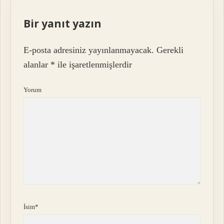
Bir yanıt yazın
E-posta adresiniz yayınlanmayacak.
Gerekli
alanlar
*
ile işaretlenmişlerdir
Yorum
İsim*