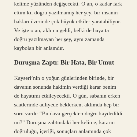
kelime yüzünden değişecekti. O an, o kadar fark
ettim ki, doğru yazılmamış her şey, bir insanın
hakları üzerinde çok büyük etkiler yaratabiliyor.
Ve işte o an, aklıma geldi; belki de hayatta
doğru yazılmayan her şey, aynı zamanda
kaybolan bir anlamdır.
Duruşma Zaptı: Bir Hata, Bir Umut
Kayseri’nin o yoğun günlerinden birinde, bir
davanın sonunda hakimin verdiği karar benim
de hayatımı etkileyecekti. O gün, sabahın erken
saatlerinde adliyede beklerken, aklımda hep bir
soru vardı: “Bu dava gerçekten doğru kaydedildi
mi?” Duruşma zabtındaki her kelime, kararın
doğruluğu, içeriği, sonuçları anlamında çok