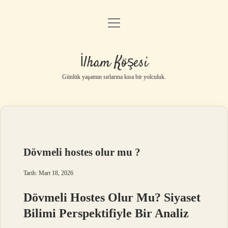
menüyü
Anasayfa
aç
Gizlilik Politikası
İlham Köşesi
Yasal Uyarı
Günlük yaşamın sırlarına kısa bir yolculuk.
Hakkımızda
Dövmeli hostes olur mu ?
Tarih: Mart 18, 2026
Dövmeli Hostes Olur Mu? Siyaset
Bilimi Perspektifiyle Bir Analiz