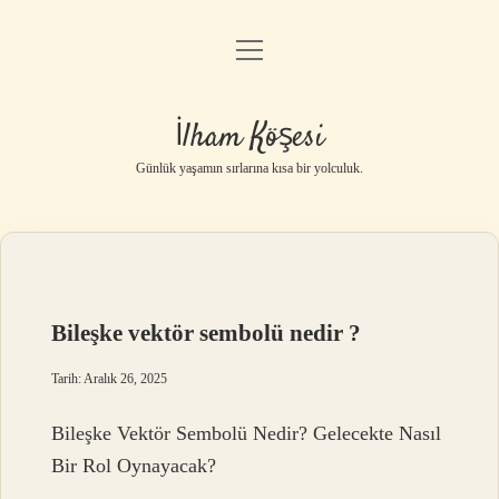
menüyü
Anasayfa
aç
Gizlilik Politikası
İlham Köşesi
Yasal Uyarı
Günlük yaşamın sırlarına kısa bir yolculuk.
Hakkımızda
Bileşke vektör sembolü nedir ?
Tarih: Aralık 26, 2025
Bileşke Vektör Sembolü Nedir? Gelecekte Nasıl
Bir Rol Oynayacak?