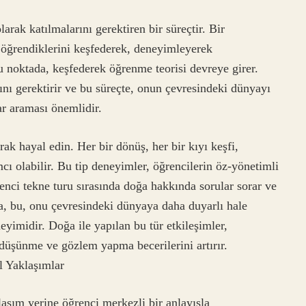
rak katılmalarını gerektiren bir süreçtir. Bir
 öğrendiklerini keşfederek, deneyimleyerek
Bu noktada, keşfederek öğrenme teorisi devreye girer.
ını gerektirir ve bu süreçte, onun çevresindeki dünyayı
ar araması önemlidir.
k hayal edin. Her bir dönüş, her bir kıyı keşfi,
ı olabilir. Bu tip deneyimler, öğrencilerin öz-yönetimli
renci tekne turu sırasında doğa hakkında sorular sorar ve
a, bu, onu çevresindeki dünyaya daha duyarlı hale
eyimidir. Doğa ile yapılan bu tür etkileşimler,
düşünme ve gözlem yapma becerilerini artırır.
l Yaklaşımlar
şım yerine öğrenci merkezli bir anlayışla