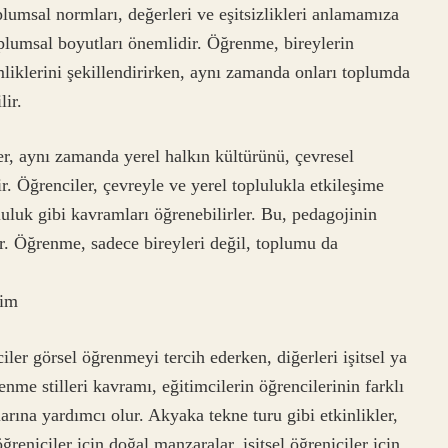
plumsal normları, değerleri ve eşitsizlikleri anlamamıza
plumsal boyutları önemlidir. Öğrenme, bireylerin
imliklerini şekillendirirken, aynı zamanda onları toplumda
lir.
er, aynı zamanda yerel halkın kültürünü, çevresel
ir. Öğrenciler, çevreyle ve yerel toplulukla etkileşime
uluk gibi kavramları öğrenebilirler. Bu, pedagojinin
. Öğrenme, sadece bireyleri değil, toplumu da
yim
iler görsel öğrenmeyi tercih ederken, diğerleri işitsel ya
enme stilleri kavramı, eğitimcilerin öğrencilerinin farklı
arına yardımcı olur. Akyaka tekne turu gibi etkinlikler,
öğreniciler için doğal manzaralar, işitsel öğreniciler için