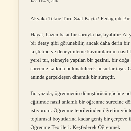
Tarih: Ocak 9, 2026
Akyaka Tekne Turu Saat Kaçta? Pedagojik Bir
Hayat, bazen basit bir soruyla başlayabilir: Aky
bir detay gibi görünebilir, ancak daha derin bi
keşfetme ve deneyimleme kavramlarının nasıl bi
yerel tur, tekneyle yapılan bir gezinti, bir doğ
sürecine katkıda bulunabilecek unsurlar taşır. 
anında gerçekleşen dinamik bir süreçtir.
Bu yazıda, öğrenmenin dönüştürücü gücüne oda
eğitimde nasıl anlamlı bir öğrenme sürecine dö
istiyorum. Öğrenme teorilerinden öğretim yönte
toplumsal boyutlarına kadar geniş bir çerçeve i
Öğrenme Teorileri: Keşfederek Öğrenmek