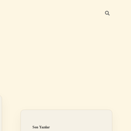
Sidebar
grandoperabet r
Son Yazılar