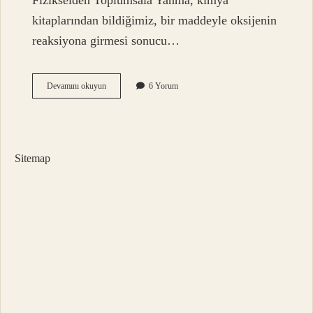
Fizikselden Toplumsala Yanma, kimya
kitaplarından bildiğimiz, bir maddeyle oksijenin
reaksiyona girmesi sonucu…
Yanma
Devamını okuyun
6 Yorum
işlemi
nedir
?
Sitemap