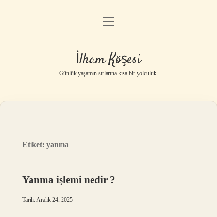
menüyü
Anasayfa
aç
Gizlilik Politikası
İlham Köşesi
Yasal Uyarı
Günlük yaşamın sırlarına kısa bir yolculuk.
Hakkımızda
Etiket:
yanma
Yanma işlemi nedir ?
Tarih: Aralık 24, 2025