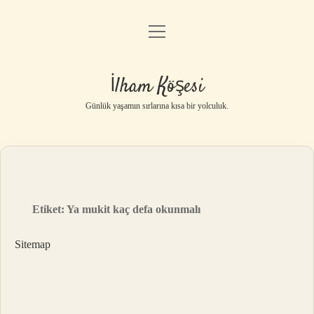
menüyü
Anasayfa
aç
Gizlilik Politikası
İlham Köşesi
Yasal Uyarı
Günlük yaşamın sırlarına kısa bir yolculuk.
Hakkımızda
Etiket:
Ya mukit kaç defa okunmalı
Sitemap