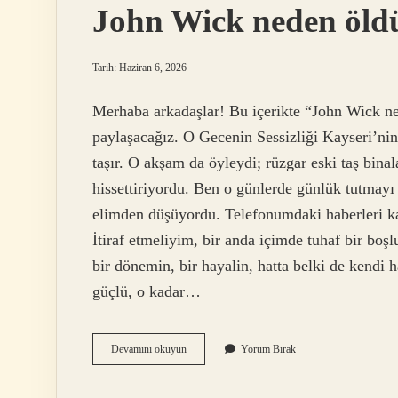
John Wick neden öld
Tarih: Haziran 6, 2026
Merhaba arkadaşlar! Bu içerikte “John Wick neden
paylaşacağız. O Gecenin Sessizliği Kayseri’nin 
taşır. O akşam da öyleydi; rüzgar eski taş bina
hissettiriyordu. Ben o günlerde günlük tutma
elimden düşüyordu. Telefonumdaki haberleri kar
İtiraf etmeliyim, bir anda içimde tuhaf bir boş
bir dönemin, bir hayalin, hatta belki de kendi
güçlü, o kadar…
John
Devamını okuyun
Yorum Bırak
Wick
neden
öldü