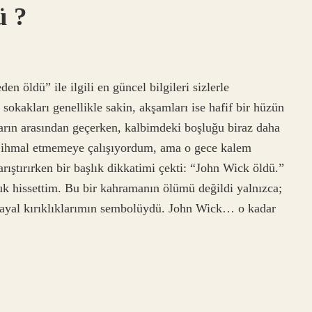
ü ?
 öldü” ile ilgili en güncel bilgileri sizlerle
sokakları genellikle sakin, akşamları ise hafif bir hüzün
ların arasından geçerken, kalbimdeki boşluğu biraz daha
yı ihmal etmemeye çalışıyordum, ama o gece kalem
ıştırırken bir başlık dikkatimi çekti: “John Wick öldü.”
luk hissettim. Bu bir kahramanın ölümü değildi yalnızca;
 hayal kırıklıklarımın sembolüydü. John Wick… o kadar