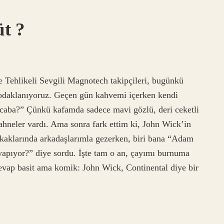
t ?
Tehlikeli Sevgili Magnotech takipçileri, bugünkü
odaklanıyoruz. Geçen gün kahvemi içerken kendi
aba?” Çünkü kafamda sadece mavi gözlü, deri ceketli
ahneler vardı. Ama sonra fark ettim ki, John Wick’in
 sokaklarında arkadaşlarımla gezerken, biri bana “Adam
 yapıyor?” diye sordu. İşte tam o an, çayımı burnuma
evap basit ama komik: John Wick, Continental diye bir