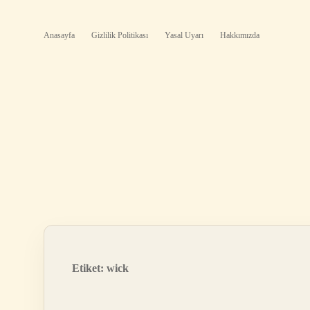
Anasayfa
Gizlilik Politikası
Yasal Uyarı
Hakkımızda
Etiket:
wick