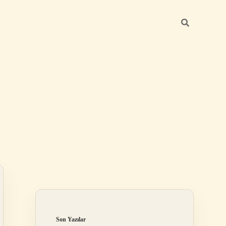
Sidebar
grandoperabet r
Son Yazılar