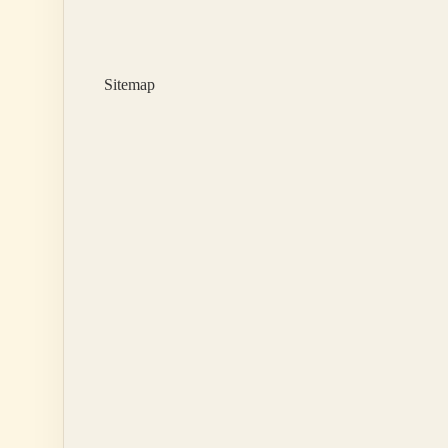
hangi
örgüt
?
Sitemap