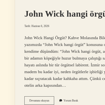
?
John Wick hangi örgü
Tarih: Haziran 6, 2026
John Wick Hangi Örgüt? Kahve Molasında Bile 
yazımızda “John Wick hangi örgüt” konusuna 
kendime düşündüm: “John Wick hangi örgüt, ac
bir adamın köpeğiyle huzur bulmaya çalıştığı s
hayatı aslında bir tür örgütsel labirent. İzmir
madem bu kadar iyi, neden örgütlerle işbirliği
kadar sıçratacak kadar kahkaha attım. Çünkü c
otelin arka kapısından…
John
Devamını okuyun
Yorum Bırak
Wick