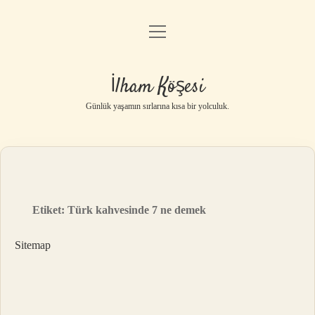
menüyü
Anasayfa
aç
Gizlilik Politikası
İlham Köşesi
Yasal Uyarı
Günlük yaşamın sırlarına kısa bir yolculuk.
Hakkımızda
Etiket:
Türk kahvesinde 7 ne demek
Sitemap