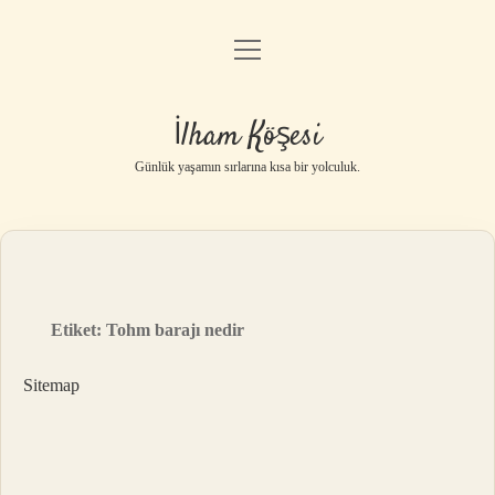
menüyü
Anasayfa
aç
Gizlilik Politikası
İlham Köşesi
Yasal Uyarı
Günlük yaşamın sırlarına kısa bir yolculuk.
Hakkımızda
Etiket:
Tohm barajı nedir
Sitemap