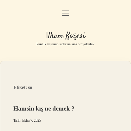
menüyü
Anasayfa
aç
Gizlilik Politikası
İlham Köşesi
Yasal Uyarı
Günlük yaşamın sırlarına kısa bir yolculuk.
Hakkımızda
Etiket:
so
Hamsin kış ne demek ?
Tarih: Ekim 7, 2025