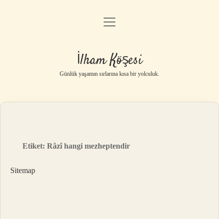
menüyü
Anasayfa
aç
Gizlilik Politikası
İlham Köşesi
Yasal Uyarı
Günlük yaşamın sırlarına kısa bir yolculuk.
Hakkımızda
Etiket:
Râzî hangi mezheptendir
Sitemap