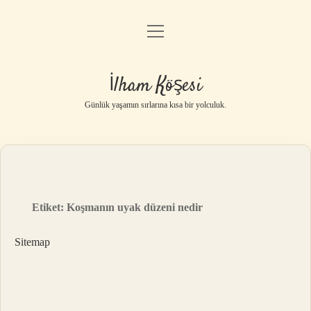
menüyü
Anasayfa
aç
Gizlilik Politikası
İlham Köşesi
Yasal Uyarı
Günlük yaşamın sırlarına kısa bir yolculuk.
Hakkımızda
Etiket:
Koşmanın uyak düzeni nedir
Sitemap