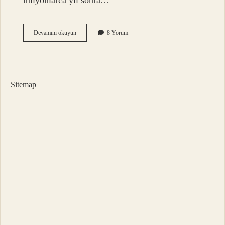
milyonlarca yıl sonra…
Gerçek
Devamını okuyun
8 Yorum
kehribar
hangi
renk
olur
?
Sitemap