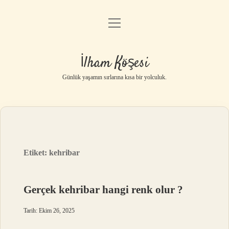
menüyü
Anasayfa
aç
Gizlilik Politikası
İlham Köşesi
Yasal Uyarı
Günlük yaşamın sırlarına kısa bir yolculuk.
Hakkımızda
Etiket:
kehribar
Gerçek kehribar hangi renk olur ?
Tarih: Ekim 26, 2025