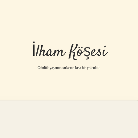
İlham Köşesi
Günlük yaşamın sırlarına kısa bir yolculuk.