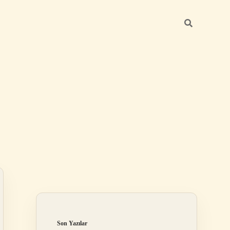
Sidebar
grandoperabet 
Son Yazılar