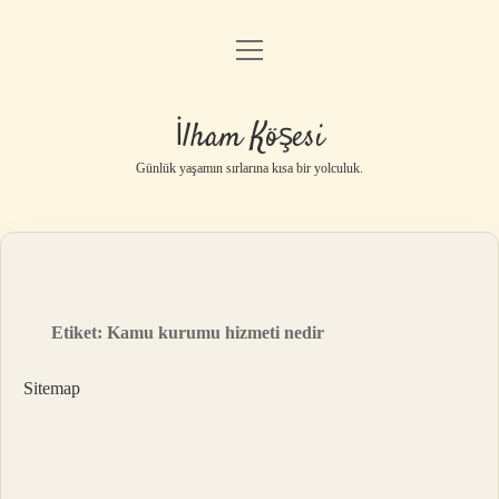
menüyü
Anasayfa
aç
Gizlilik Politikası
İlham Köşesi
Yasal Uyarı
Günlük yaşamın sırlarına kısa bir yolculuk.
Hakkımızda
Etiket:
Kamu kurumu hizmeti nedir
Sitemap