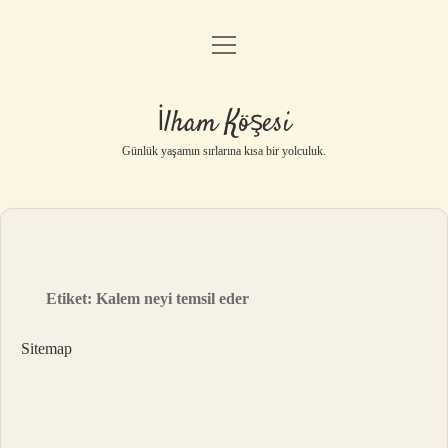
menüyü
Anasayfa
aç
Gizlilik Politikası
İlham Köşesi
Yasal Uyarı
Günlük yaşamın sırlarına kısa bir yolculuk.
Hakkımızda
Etiket:
Kalem neyi temsil eder
Sitemap