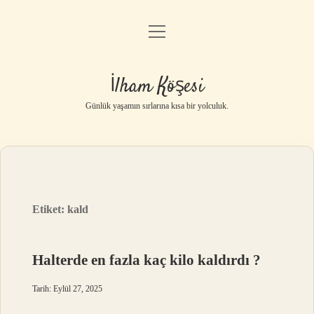
menüyü
Anasayfa
aç
Gizlilik Politikası
İlham Köşesi
Yasal Uyarı
Günlük yaşamın sırlarına kısa bir yolculuk.
Hakkımızda
Etiket:
kald
Halterde en fazla kaç kilo kaldırdı ?
Tarih: Eylül 27, 2025