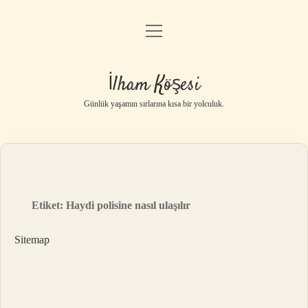
menüyü
Anasayfa
aç
Gizlilik Politikası
İlham Köşesi
Yasal Uyarı
Günlük yaşamın sırlarına kısa bir yolculuk.
Hakkımızda
Etiket:
Haydi polisine nasıl ulaşılır
Sitemap