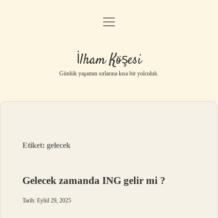
menüyü
Anasayfa
aç
Gizlilik Politikası
İlham Köşesi
Yasal Uyarı
Günlük yaşamın sırlarına kısa bir yolculuk.
Hakkımızda
Etiket:
gelecek
Gelecek zamanda ING gelir mi ?
Tarih: Eylül 29, 2025