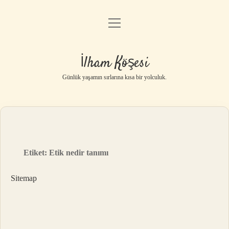
menüyü
Anasayfa
aç
Gizlilik Politikası
İlham Köşesi
Yasal Uyarı
Günlük yaşamın sırlarına kısa bir yolculuk.
Hakkımızda
Etiket:
Etik nedir tanımı
Sitemap