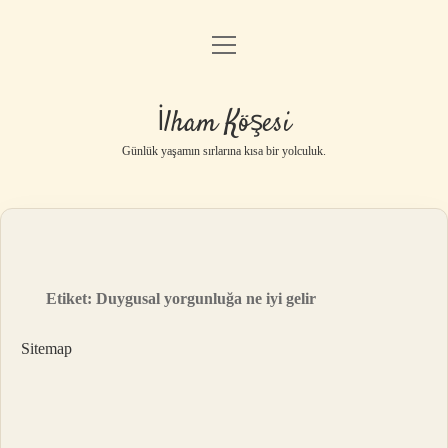
menüyü
Anasayfa
aç
Gizlilik Politikası
İlham Köşesi
Yasal Uyarı
Günlük yaşamın sırlarına kısa bir yolculuk.
Hakkımızda
Etiket:
Duygusal yorgunluğa ne iyi gelir
Sitemap