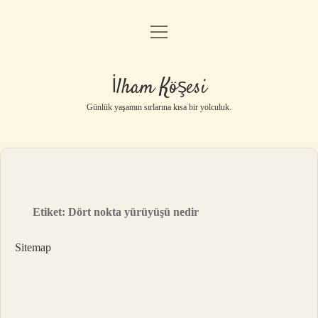
menüyü
Anasayfa
aç
Gizlilik Politikası
İlham Köşesi
Yasal Uyarı
Günlük yaşamın sırlarına kısa bir yolculuk.
Hakkımızda
Etiket:
Dört nokta yürüyüşü nedir
Sitemap