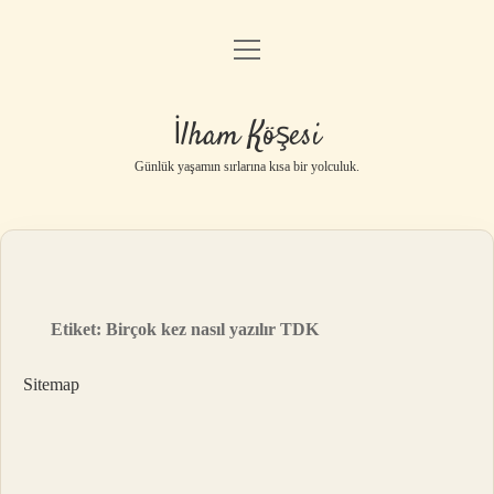
menüyü
Anasayfa
aç
Gizlilik Politikası
İlham Köşesi
Yasal Uyarı
Günlük yaşamın sırlarına kısa bir yolculuk.
Hakkımızda
Etiket:
Birçok kez nasıl yazılır TDK
Sitemap