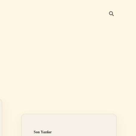
Sidebar
grandoperabet r
Son Yazılar