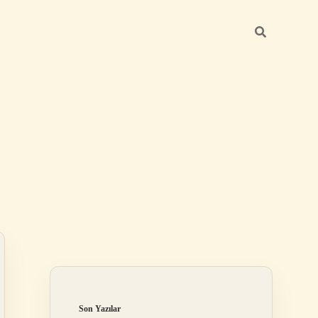
Sidebar
grandoperabet 
Son Yazılar