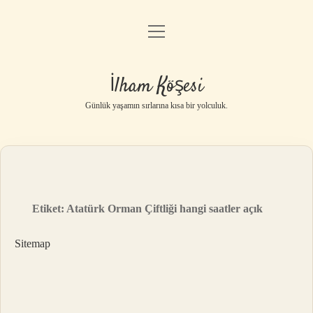
menüyü
Anasayfa
aç
Gizlilik Politikası
İlham Köşesi
Yasal Uyarı
Günlük yaşamın sırlarına kısa bir yolculuk.
Hakkımızda
Etiket:
Atatürk Orman Çiftliği hangi saatler açık
Sitemap