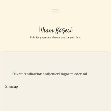
menüyü
Anasayfa
aç
Gizlilik Politikası
İlham Köşesi
Yasal Uyarı
Günlük yaşamın sırlarına kısa bir yolculuk.
Hakkımızda
Etiket:
Antikorlar antijenleri fagosite eder mi
Sitemap