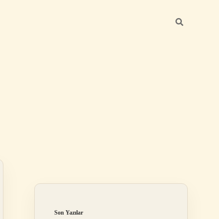
Sidebar
grandoperabet r
Son Yazılar