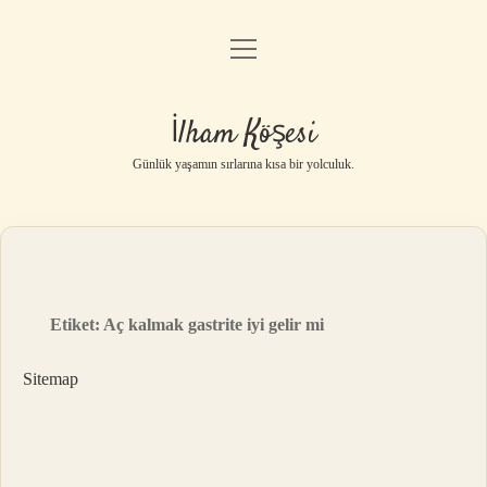
menüyü
Anasayfa
aç
Gizlilik Politikası
İlham Köşesi
Yasal Uyarı
Günlük yaşamın sırlarına kısa bir yolculuk.
Hakkımızda
Etiket:
Aç kalmak gastrite iyi gelir mi
Sitemap