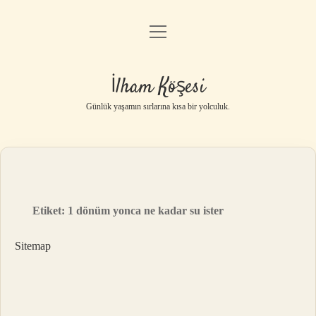
menüyü
Anasayfa
aç
Gizlilik Politikası
İlham Köşesi
Yasal Uyarı
Günlük yaşamın sırlarına kısa bir yolculuk.
Hakkımızda
Etiket:
1 dönüm yonca ne kadar su ister
Sitemap